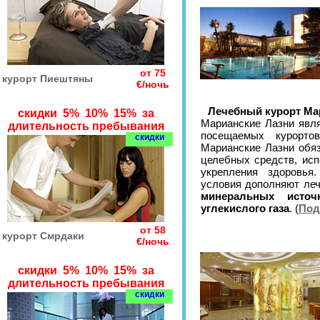
от 75
курорт Пиештяны
€/ночь
Лечебный курорт Ма
скидки 5% 10% 15% за
Марианские Лазни явл
длительность пребывания
посещаемых курорто
скидки
Марианские Лазни обяз
целебных средств, исп
укрепления здоровья
условия дополняют леч
минеральных источ
углекислого газа
. (
Под
от 58
курорт Смрдаки
€/ночь
скидки 5% 10% 15% за
длительность пребывания
скидки