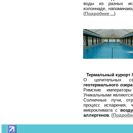
воды из разных ист
колоннаде, напоминаю
(
Подробнее ...
)
Термальный курорт 
О целительных с
геотермального озера
Римские императо
Уникальными являютс
Солнечные лучи, отр
процесс испарения, ч
микроклимата с
возд
аллергенов
. (
Подробнее