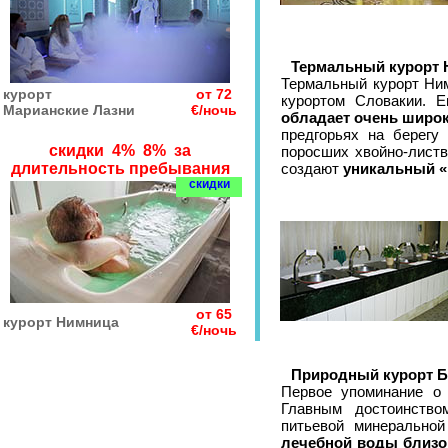
Термальный курорт 
Термальный курорт Ни
курорт
от 72
курортом Словакии. 
Марианские Лазни
€/ночь
обладает очень широ
предгорьях на берегу
скидки 4% 8% за
поросших хвойно-листв
длительность пребывания
создают
уникальный «
скидки
от 65
курорт Нимница
€/ночь
Природный курорт Б
Первое упоминание о
Главным достоинство
питьевой минеральной
лечебной воды близо