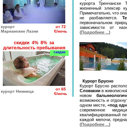
курорта Тренчанске 
жизненный элексир ку
Примечательно, что она
не разбавляется.
Т
первоначальном приро
курорт
от 72
зависимости от наз
Марианские Лазни
€/ночь
(
Подробнее ...
)
скидки 4% 8% за
длительность пребывания
скидки
Курорт Брусно
Курорт Брусно распол
от 65
Словакии
в живописной
курорт Нимница
€/ночь
новом
бальнеологич
возможность и отдохнут
одном месте,
«под од
современное медиц
квалифицированный пер
каждой мелочи, предна
(
Подробнее ...
)