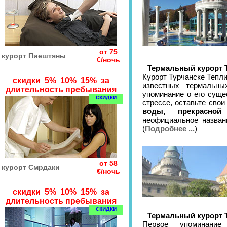
от 75
курорт Пиештяны
€/ночь
Термальный курорт 
Курорт Турчанске Тепл
скидки 5% 10% 15% за
известных термальны
длительность пребывания
упоминание о его суще
скидки
стрессе, оставьте сво
воды, прекрасно
неофициальное назван
(
Подробнее ...
)
от 58
курорт Смрдаки
€/ночь
скидки 5% 10% 15% за
длительность пребывания
скидки
Термальный курорт 
Первое упоминание